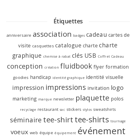
Étiquettes
association
cadeau
cartes de
anniversaire
badges
charte
catalogue
visite
charte
casquettes
graphique
clés USB
chemise à rabat
Coffret Cadeau
fluidbook
conception
flyer
formation
création
handicap
identité visuelle
goodies
identité graphique
impressions
logo
impression
invitation
plaquette
marketing
polos
newsletter
marque
restaurant
stickers
sweatshirts
recyclage
sac
stylos
tee-shirts
tee-shirt
séminaire
tournage
événement
voeux
web
équipe
équipement