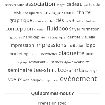
association
cadeau
cartes de
anniversaire
badges
charte
catalogue
visite
charte
casquettes
graphique
clés USB
chemise à rabat
Coffret Cadeau
fluidbook
conception
flyer
formation
création
handicap
identité visuelle
goodies
identité graphique
impressions
logo
impression
invitation
plaquette
marketing
polos
newsletter
marque
restaurant
stickers
sweatshirts
recyclage
sac
stylos
tee-shirts
tee-shirt
séminaire
tournage
événement
voeux
web
équipe
équipement
Qui sommes-nous ?
Prenez un stylo.