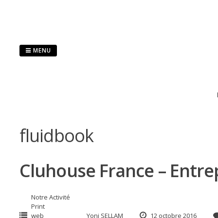
Passer
au
contenu
MENU
fluidbook
Cluhouse France – Entre
Notre Activité
Print
web
Yoni SELLAM
12 octobre 2016