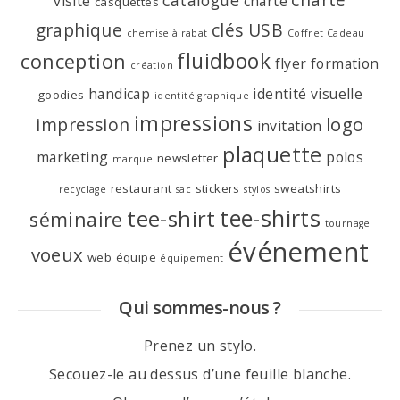
catalogue
visite
charte
casquettes
graphique
clés USB
chemise à rabat
Coffret Cadeau
fluidbook
conception
flyer
formation
création
handicap
identité visuelle
goodies
identité graphique
impressions
logo
impression
invitation
plaquette
marketing
polos
newsletter
marque
restaurant
stickers
sweatshirts
recyclage
sac
stylos
tee-shirts
tee-shirt
séminaire
tournage
événement
voeux
web
équipe
équipement
Qui sommes-nous ?
Prenez un stylo.
Secouez-le au dessus d’une feuille blanche.