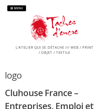
Passer
au
MENU
contenu
L'ATELIER QUI SE DÉTACHE /// WEB / PRINT
/ OBJET / TEXTILE
logo
Cluhouse France –
Entreprises, Emploi et