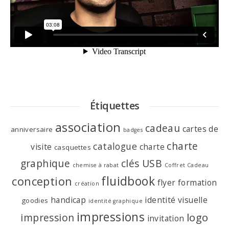
Étiquettes
association
cadeau
cartes de
anniversaire
badges
charte
catalogue
visite
charte
casquettes
graphique
clés USB
chemise à rabat
Coffret Cadeau
fluidbook
conception
flyer
formation
création
handicap
identité visuelle
goodies
identité graphique
impressions
logo
impression
invitation