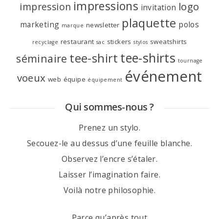
impressions
logo
impression
invitation
plaquette
marketing
polos
newsletter
marque
restaurant
stickers
sweatshirts
recyclage
sac
stylos
tee-shirts
tee-shirt
séminaire
tournage
événement
voeux
web
équipe
équipement
Qui sommes-nous ?
Prenez un stylo.
Secouez-le au dessus d’une feuille blanche.
Observez l’encre s’étaler.
Laisser l’imagination faire.
Voilà notre philosophie.
Parce qu’après tout