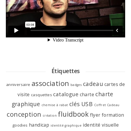
Étiquettes
association
cadeau
cartes de
anniversaire
badges
charte
catalogue
visite
charte
casquettes
graphique
clés USB
chemise à rabat
Coffret Cadeau
fluidbook
conception
flyer
formation
création
handicap
identité visuelle
goodies
identité graphique