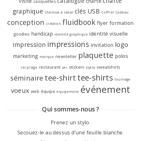
charte
catalogue
visite
charte
casquettes
graphique
clés USB
chemise à rabat
Coffret Cadeau
fluidbook
conception
flyer
formation
création
handicap
identité visuelle
goodies
identité graphique
impressions
logo
impression
invitation
plaquette
marketing
polos
newsletter
marque
restaurant
stickers
sweatshirts
recyclage
sac
stylos
tee-shirts
tee-shirt
séminaire
tournage
événement
voeux
web
équipe
équipement
Qui sommes-nous ?
Prenez un stylo.
Secouez-le au dessus d’une feuille blanche.