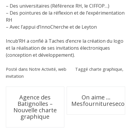
– Des universitaires (Référence RH, le CIFFOP…)
– Des pointures de la réflexion et de l’expérimentation
RH
– Avec l’appui d’InnoCherche et de Leyton
Incub’RH
a confié à Taches d’encre la création du logo
et la réalisation de
ses invitations électroniques
(conception et développement).
Posté dans
Notre Activité
,
web
Taggé
charte graphique
,
invitation
Navigation
Agence des
On aime …
Batignolles –
Mesfournituresecolog
de
Nouvelle charte
graphique
l’article