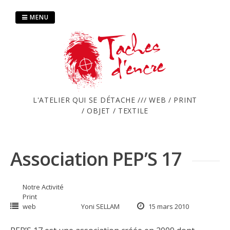
Passer
au
MENU
contenu
L'ATELIER QUI SE DÉTACHE /// WEB / PRINT
/ OBJET / TEXTILE
Association PEP’S 17
Notre Activité
Print
web
Yoni SELLAM
15 mars 2010