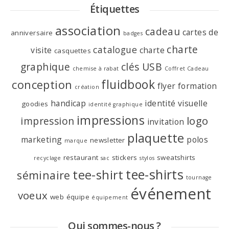
Étiquettes
association
cadeau
cartes de
anniversaire
badges
charte
catalogue
visite
charte
casquettes
graphique
clés USB
chemise à rabat
Coffret Cadeau
fluidbook
conception
flyer
formation
création
handicap
identité visuelle
goodies
identité graphique
impressions
logo
impression
invitation
plaquette
marketing
polos
newsletter
marque
restaurant
stickers
sweatshirts
recyclage
sac
stylos
tee-shirts
tee-shirt
séminaire
tournage
événement
voeux
web
équipe
équipement
Qui sommes-nous ?